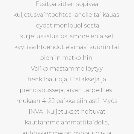
Etsitpä sitten sopivaa
kuljetusvaihtoehtoa lähelle tai kauas,
löydät monipuolisesta
kuljetuskalustostamme erilaiset
kyytivaihtoehdot elämäsi suuriin tai
pieniin matkoihin.
Valikoimastamme löytyy
henkilöautoja, tilatakseja ja
pienoisbusseja, aivan tarpeittesi
mukaan 4-22 paikkaisiin asti. Myös
INVA- kuljetukset hoituvat
kauttamme ammattitaidolla,
autoissamme on pyörätuoli- ja