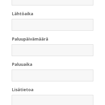
Lähtöaika
Paluupäivämäärä
Paluuaika
Lisätietoa