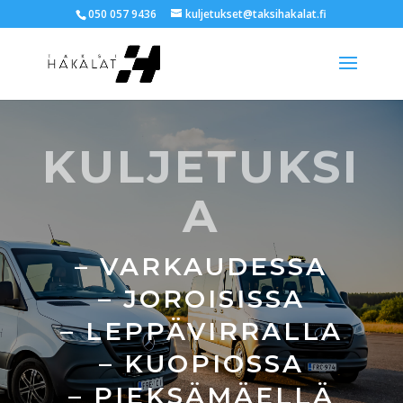
050 057 9436
kuljetukset@taksihakalat.fi
KULJETUKSI
A
– VARKAUDESSA
– JOROISISSA
– LEPPÄVIRRALLA
– KUOPIOSSA
– PIEKSÄMÄELLÄ