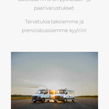
paarivarustukset.
Tervetuloa taksiemme ja
pienoisbussiemme kyytiin!